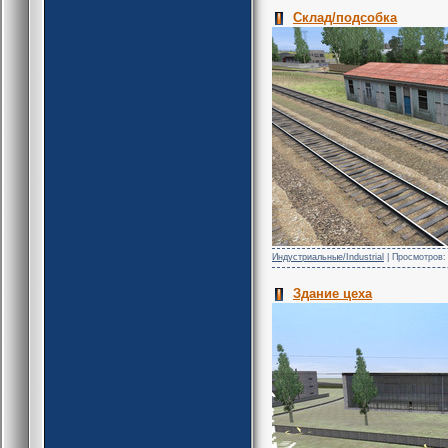
Склад/подсобка
Индустриальные/Industrial
| Просмотров: 
Здание цеха