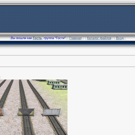
[
Вы вошли как
Гость
, группа "Гости"
] [
Главная
] [
Каталог файлов
] [
Вход
]
е