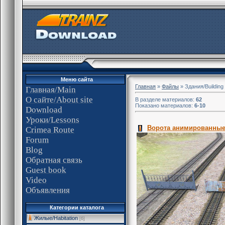
Меню сайта
Главная
»
Файлы
» Здания/Building
Главная/Main
О сайте/About site
В разделе материалов:
62
Показано материалов:
6-10
Download
Уроки/Lessons
Ворота анимированны
Crimea Route
Forum
Blog
Обратная связь
Guest book
Video
Объявления
Категории каталога
Жилые/Habitation
[6]