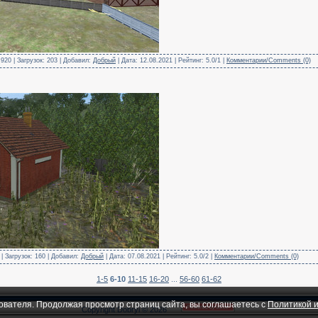
920 | Загрузок: 203 | Добавил:
Добрый
| Дата:
12.08.2021
| Рейтинг: 5.0/1 |
Комментарии/Comments (0)
| Загрузок: 160 | Добавил:
Добрый
| Дата:
07.08.2021
| Рейтинг: 5.0/2 |
Комментарии/Comments (0)
1-5
6-10
11-15
16-20
...
56-60
61-62
ователя. Продолжая просмотр страниц сайта, вы соглашаетесь с
Политикой и
Copyright Dobryi © 2026