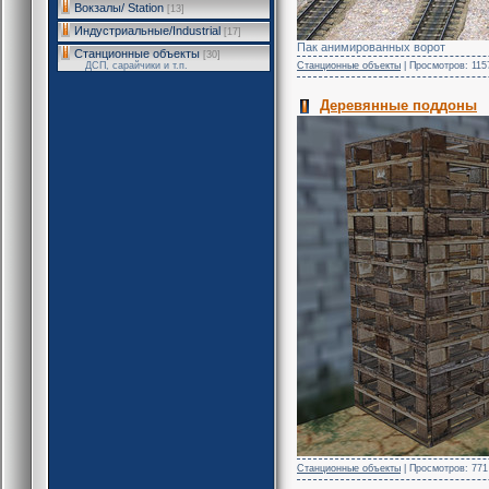
Вокзалы/ Station
[13]
Индустриальные/Industrial
[17]
Пак анимированных ворот
Станционные объекты
[30]
Станционные объекты
| Просмотров: 1157
ДСП, сарайчики и т.п.
Деревянные поддоны
Станционные объекты
| Просмотров: 771 