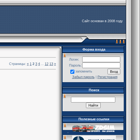
Сайт основан в 2008 году
Форма входа
Логин:
Страницы:
«
1
2
3
4
...
12
13
»
Пароль:
запомнить
Забыл пароль
|
Регистрация
Поиск
Полезные ссылки