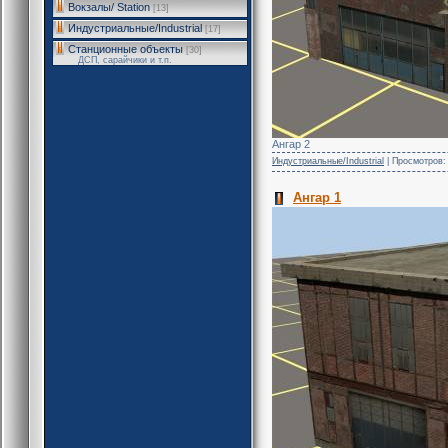
Вокзалы/ Station
[13]
Индустриальные/Industrial
[17]
Станционные объекты
[30]
ДСП, сарайчики и т.п.
Ангар 2
Индустриальные/Industrial
| Просмотров: 
Ангар 1