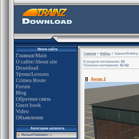
Меню сайта
Главная
»
Файлы
» Здания/Building
Главная/Main
О сайте/About site
В разделе материалов:
62
Показано материалов:
61-62
Download
Уроки/Lessons
Ангар 2
Crimea Route
Forum
Blog
Обратная связь
Guest book
Video
Объявления
Категории каталога
Жилые/Habitation
[6]