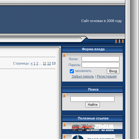
Сайт основан в 2008 году
Форма входа
Логин:
Страницы:
«
1
2
...
11
12
13
Пароль:
запомнить
Забыл пароль
|
Регистрация
Поиск
Полезные ссылки