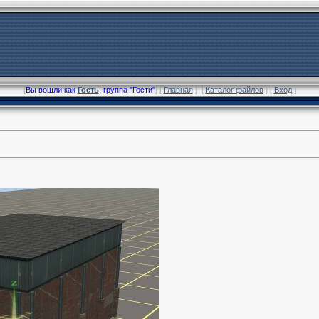
[
Вы вошли как
Гость
, группа "Гости"
] [
Главная
] [
Каталог файлов
] [
Вход
]