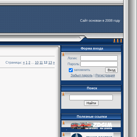
Сайт основан в 2008 году
Форма входа
Логин:
Страницы:
«
1
2
...
10
11
12
13
»
Пароль:
запомнить
Забыл пароль
|
Регистрация
Поиск
Полезные ссылки