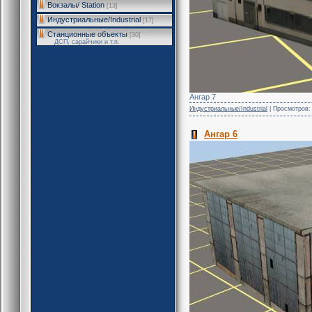
Вокзалы/ Station
[13]
Индустриальные/Industrial
[17]
Станционные объекты
[30]
ДСП, сарайчики и т.п.
Ангар 7
Индустриальные/Industrial
| Просмотров: 
Ангар 6