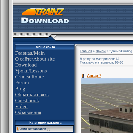
Меню сайта
Главная
»
Файлы
» Здания/Building
Главная/Main
О сайте/About site
В разделе материалов:
62
Показано материалов:
56-60
Download
Уроки/Lessons
Ангар 7
Crimea Route
Forum
Blog
Обратная связь
Guest book
Video
Объявления
Категории каталога
Жилые/Habitation
[6]