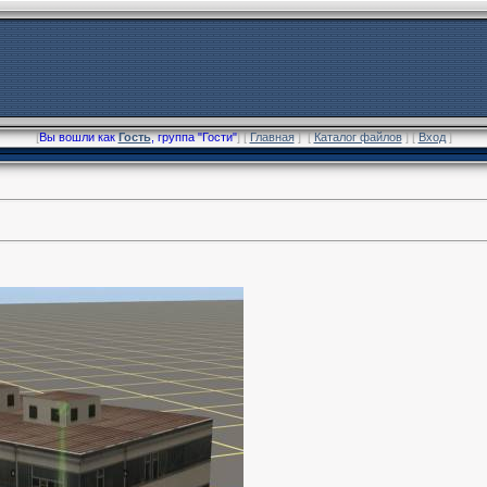
[
Вы вошли как
Гость
, группа "Гости"
] [
Главная
] [
Каталог файлов
] [
Вход
]