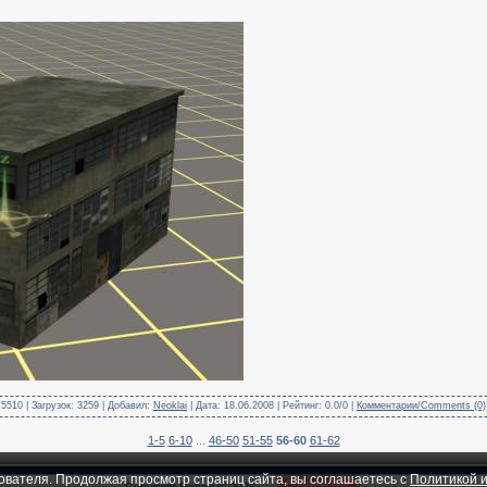
5510 | Загрузок: 3259 | Добавил:
Neoklai
| Дата:
18.06.2008
| Рейтинг: 0.0/0 |
Комментарии/Comments (0)
1-5
6-10
...
46-50
51-55
56-60
61-62
ователя. Продолжая просмотр страниц сайта, вы соглашаетесь с
Политикой и