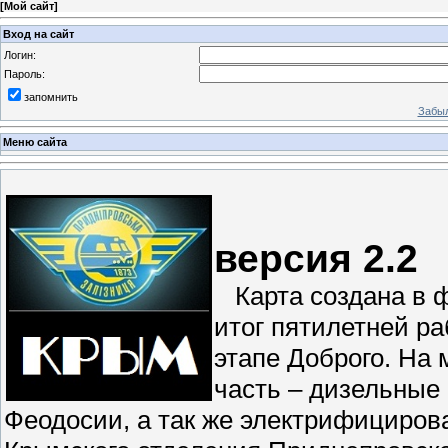
[
Мой сайт
]
Вход на сайт
Логин:
Пароль:
запомнить
Забыл
Меню сайта
КРЫ
версия 2.2
Карта создана в ф
итог пятилетней р
этапе Доброго. На
часть – дизельные
Феодосии, а так же электрифициро