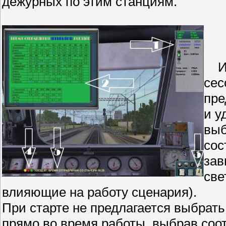
дежурных по этим станциям.
Ита
сес
пре
и у
выб
сос
зав
све
влияющие на работу сценария).
При старте не предлагается выбрать
прямо во время работы, выбрав соо