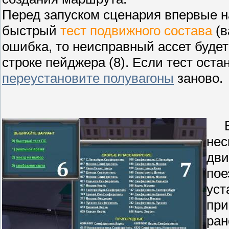
Перед запуском сценария впервые н
быстрый
тест подвижного состава
(в
ошибка, то неисправный ассет будет 
строке пейджера (8). Если тест оста
переустановите полувагоны
заново.
Вы 
нес
дви
пое
уст
при
ран