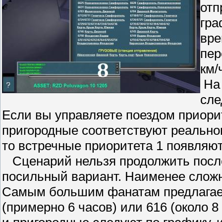
отп
гра
вре
пер
км/
На 
сле
Если вы управляете поездом приори
пригородные соответствуют реальном
то встречные приоритета 1 появляю
Сценарий нельзя продолжить после
посильный вариант. Наименее сложны
Самым большим фанатам предлагает
(примерно 6 часов) или 616 (около 8