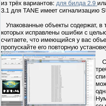
из трёх вариантов:
для билда 2.9
ил
3.1 для TANE имеет сигнализацию S
Упакованные объекты содержат, в то
которых исправлены ошибки с целью
считаете, что имеющийся у вас объе
пропускайте его повторную установку
Одн
тре
спи
мож
одн
Нум
ссы