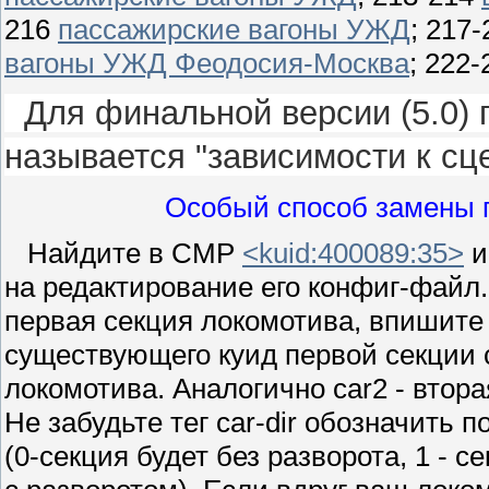
216
пассажирские вагоны УЖД
; 217
вагоны УЖД Феодосия-Москва
; 222
Для финальной версии (5.0) п
называется "зависимости к сц
Особый способ замены 
Найдите в СМР
<kuid:400089:35>
и
на редактирование его конфиг-файл. 
первая секция локомотива, впишите
существующего куид первой секции 
локомотива. Аналогично car2 - втора
Не забудьте тег car-dir обозначить п
(0-секция будет без разворота, 1 - с