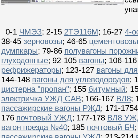
упа
0-1
ЧМЭЗ
; 2-15
2ТЭ116М
; 16-27
4-о
38-45
зерновозы
; 46-65
цементовоз
думпкары
; 79-86
полувагоны порожн
глуходонные
; 92-105
вагоны
; 106-11
рефрижераторы
; 123-127
вагоны для
144-148
вагоны для углеводородов
; 
цистерна "пропан"
; 155
битумный
; 1
электричка УЖД CAB
; 166-167
ВЛ8
;
пассажирские вагоны РЖД
; 171-175
176
почтовый УЖД
; 177-178
ВЛ8 УЖ
вагон поезда №40
; 185
почтовый БЧ
пассажирские вагоны УЖД
; 213-214