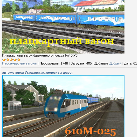
Плацкартный вагон фирменного поезда №40 УЗ.
Пассажирские вагоны
|
Просмотров:
1748
|
Загрузок:
405
|
Добавил:
Добрый
|
Дата:
01
автомотриса Украинских железных дорог