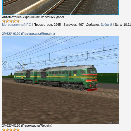
Автомотриса Украинских железных дорог.
Моторвагонный ПС
|
Просмотров:
2965
|
Загрузок:
467
|
Добавил:
Добрый
|
Дата:
10.1
2М62У-0120 (Перекраска/Repaint)
2М62У-0120 (Перекраска/Repaint)