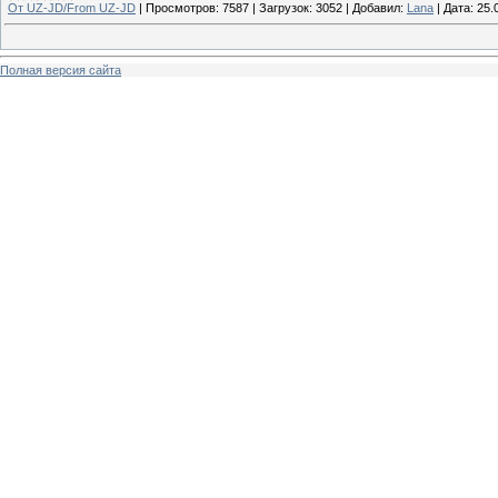
От UZ-JD/From UZ-JD
|
Просмотров:
7587
|
Загрузок:
3052
|
Добавил:
Lana
|
Дата:
25.
Полная версия сайта