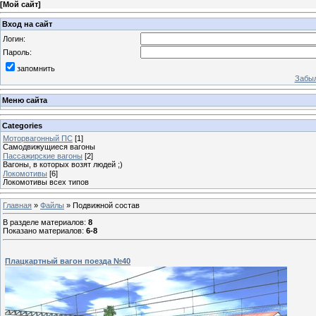
[
Мой сайт
]
Вход на сайт
Логин:
Пароль:
запомнить
Забыл
Меню сайта
Categories
Моторвагонный ПС
[1]
Самодвижущиеся вагоны
Пассажирские вагоны
[2]
Вагоны, в которых возят людей ;)
Локомотивы
[6]
Локомотивы всех типов
Главная
»
Файлы
» Подвижной состав
В разделе материалов
:
8
Показано материалов
:
6-8
Плацкартный вагон поезда №40