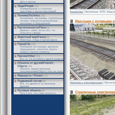
депо и прочее
Люди/People
[21]
Анимированные и статичные
персонажи и группы персонажей
Локомотивы
| Просмотров: 2079 | Загрузо
Техника/Technics
[23]
Автомобили, механизмы, строительная
Изостыки с путевыми 
техника, погрузочно-разгрузочные
механизмы и оборудование
Растительность/Flora
[5]
Деревья, трава, кусты, все, что
относится к флоре
Животный мир/Fauna
[6]
Животные, птицы и прочая фауна
Город/City
[18]
Рекламные конструкции, дорожное
оборудование, указатели, ворота,
заборы и прочие элементы
Прочее/Other
[35]
Все то, что не вошло в другие разделы
Объекты от друзей/Friend's
Objects
[43]
Объекты, предоставленные
пользователями/Objects from our users
Маршруты / Routes
[17]
Подвижной состав
[9]
Электрика и электромеханика
| Просмотро
Всё, что движется по железным
дорогам
Путевые объекты
[5]
Стрелочные электроп
Пути и всё, что к ним относится