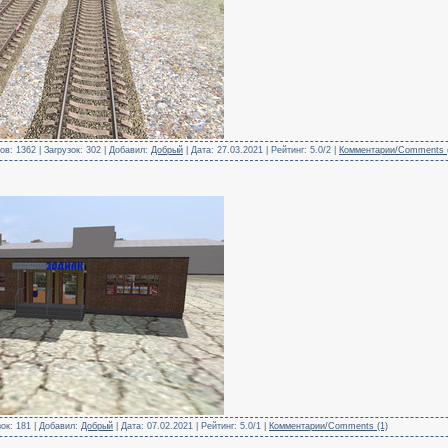
в: 1362 | Загрузок: 302 | Добавил:
Добрый
| Дата:
27.03.2021
| Рейтинг: 5.0/2 |
Комментарии/Comments 
зок: 181 | Добавил:
Добрый
| Дата:
07.02.2021
| Рейтинг: 5.0/1 |
Комментарии/Comments (1)