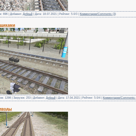
к: 696 | Добавил:
Добрый
| Дата:
18.07.2021
| Рейтинг: 5.0/3 |
Комментарии/Comments (3)
ящиками
в: 1298 | Загрузок: 253 | Добавил:
Добрый
| Дата:
17.04.2021
| Рейтинг: 5.0/4 |
Комментарии/Comments 
риводы