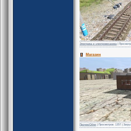
Электрика и электромеханика
| Просмотро
Магазин
Прочее/Other
| Просмотров: 1357 | Загру