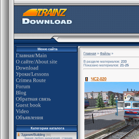
Меню сайта
Главная
»
Файлы
»
Главная/Main
О сайте/About site
В разделе материалов:
233
Показано материалов:
21-25
Download
Уроки/Lessons
ЧС2-020
Crimea Route
Forum
Blog
Обратная связь
Guest book
Video
Объявления
Категории каталога
Здания/Building
[66]
Здания любого назначения, станции,