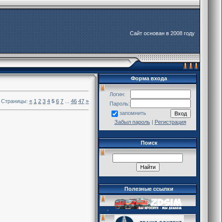
Сайт основан в 2008 году
Форма входа
Логин:
Страницы:
«
1
2
3
4
5
6
7
...
46
47
»
Пароль:
запомнить
Забыл пароль
|
Регистрация
Поиск
Полезные ссылки