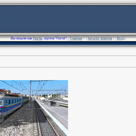
[
Вы вошли как
Гость
, группа "Гости"
] [
Главная
] [
Каталог файлов
] [
Вход
]