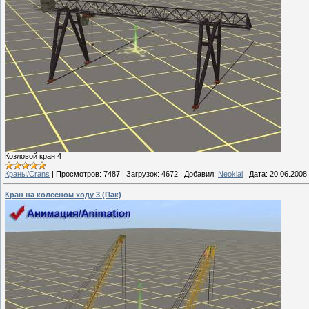
Козловой кран 4
Краны/Crans
|
Просмотров:
7487
|
Загрузок:
4672
|
Добавил:
Neoklai
|
Дата:
20.06.2008
Кран на колесном ходу 3 (Пак)