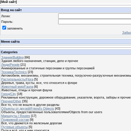
[
Мой сайт
]
Вход на сайт
Логин:
Пароль:
запомнить
Забыл
Меню сайта
Categories
Здания/Building
[66]
Здания любого назначения, станции, депо и прочее
Люди/People
[21]
Анимированные и статичные персонажи и группы персонажей
Техника/Technics
[23]
Автомобили, механизмы, строительная техника, погрузочно-разгрузочные механизмы
Растительность/Flora
[5]
Деревья, трава, кусты, все, что относится к флоре
Животный мир/Fauna
[6]
Животные, птицы и прочая фауна
Город/City
[18]
Рекламные конструкции, дорожное оборудование, указатели, ворота, заборы и прочи
Прочее/Other
[35]
Все то, что не вошло в другие разделы
Объекты от друзей/Friend's Objects
[43]
Объекты, предоставленные пользователями/Objects from our users
Маршруты / Routes
[17]
Подвижной состав
[9]
Всё, что движется по железным дорогам
Путевые объекты
[5]
Пути и всё, что к ним относится