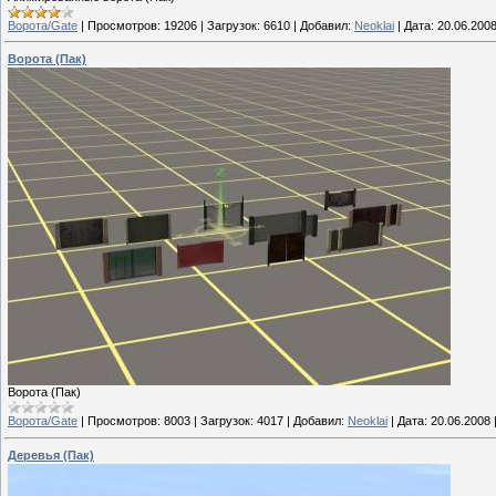
Ворота/Gate
|
Просмотров:
19206
|
Загрузок:
6610
|
Добавил:
Neoklai
|
Дата:
20.06.200
Ворота (Пак)
Ворота (Пак)
Ворота/Gate
|
Просмотров:
8003
|
Загрузок:
4017
|
Добавил:
Neoklai
|
Дата:
20.06.2008
Деревья (Пак)