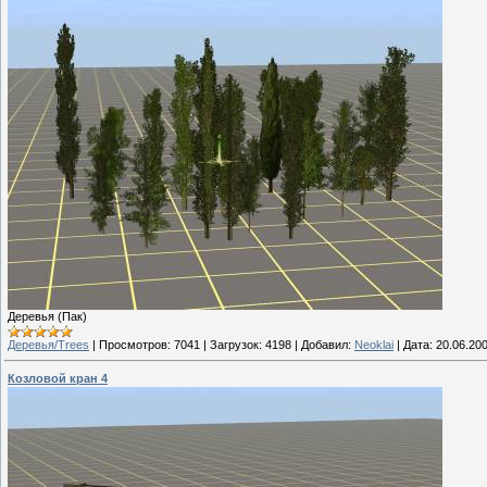
Деревья (Пак)
Деревья/Trees
|
Просмотров:
7041
|
Загрузок:
4198
|
Добавил:
Neoklai
|
Дата:
20.06.20
Козловой кран 4