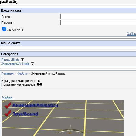
[
Мой сайт
]
Вход на сайт
Логин:
Пароль:
запомнить
Забыл
Меню сайта
Categories
Птицы/Birds
[3]
Животные/Animals
[3]
Главная
»
Файлы
» Животный мир/Fauna
В разделе материалов
:
6
Показано материалов
:
6-6
Чайки