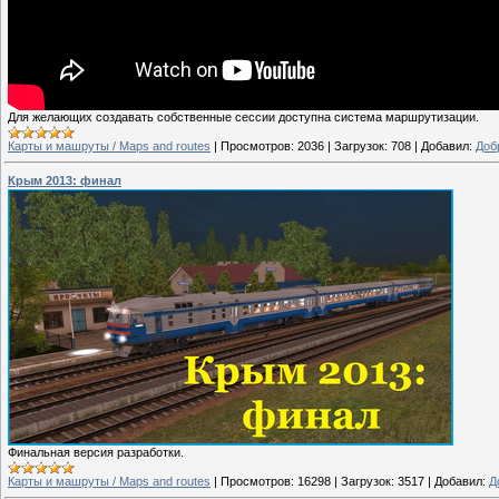
Для желающих создавать собственные сессии доступна система маршрутизации.
Карты и машруты / Maps and routes
|
Просмотров:
2036
|
Загрузок:
708
|
Добавил:
Доб
Крым 2013: финал
Финальная версия разработки.
Карты и машруты / Maps and routes
|
Просмотров:
16298
|
Загрузок:
3517
|
Добавил:
Д