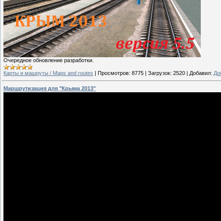
Очередное обновление разработки.
Карты и машруты / Maps and routes
|
Просмотров:
8775
|
Загрузок:
2520
|
Добавил:
До
Маршрутизация для "Крыма 2013"