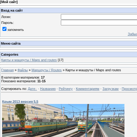
[
Мой сайт
]
Вход на сайт
Логин:
Пароль:
запомнить
Забыл
Меню сайта
Categories
Карты и машруты / Maps and routes
[17]
Главная
»
Файлы
»
Маршруты / Routes
» Карты и машруты / Maps and routes
В категории материалов
:
17
Показано материалов
:
11-15
Сортировать по
:
Дате
·
Названию
·
Рейтингу
·
Комментариям
·
Загрузкам
·
Просмот
Крым 2013 версия 5.5