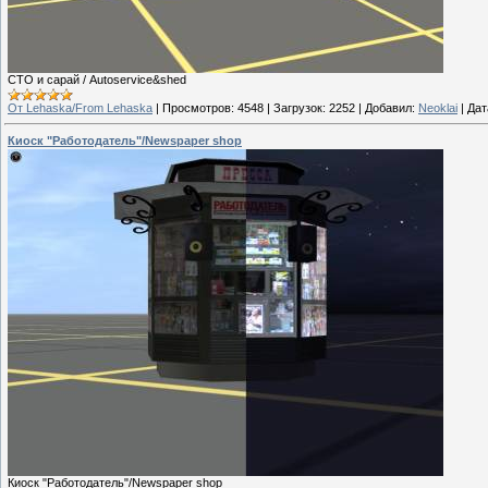
СТО и сарай / Autoservice&shed
От Lehaska/From Lehaska
|
Просмотров:
4548
|
Загрузок:
2252
|
Добавил:
Neoklai
|
Дат
Киоск "Работодатель"/Newspaper shop
Киоск "Работодатель"/Newspaper shop