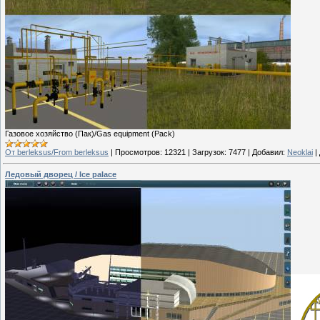
Газовое хозяйство (Пак)/Gas equipment (Pack)
От berleksus/From berleksus
|
Просмотров:
12321
|
Загрузок:
7477
|
Добавил:
Neoklai
|
Ледовый дворец / Ice palace