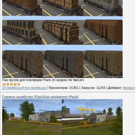
Пак грузов для платформ/ Pack of cargoes for flatcars
От berleksus/From berleksus
|
Просмотров:
21351
|
Загрузок:
11243
|
Добавил:
Neoklai
Газовое хозяйство (Пак)/Gas equipment (Pack)