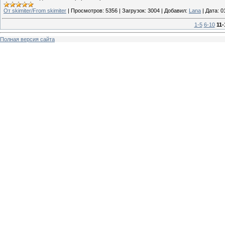
От skimiter/From skimiter
|
Просмотров:
5356
|
Загрузок:
3004
|
Добавил:
Lana
|
Дата:
0
1-5
6-10
11-
Полная версия сайта