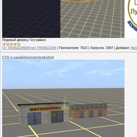
Ледовый дворец / Ice palace
От TRAINZ2006/From TRAINZ2006
|
Просмотров:
7622
|
Загрузок:
3387
|
Добавил:
Neo
СТО и сарай/Autoservice&shed