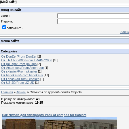
[
Мой сайт
]
Вход на сайт
Логин:
Пароль:
запомнить
Забыл
Меню сайта
Categories
От DonZer/From DonZer
[2]
От TRAINZ2006/From TRAINZ2006
[18]
От jim_spb/From jim_spb
[2]
От Anton-eep/From Anton-eep
[1]
От skimiter/From skimiter
[1]
От berleksus/From berleksus
[17]
От Lehaska/From Lehaska
[1]
От UZ-JD/From UZ-JD
[1]
Главная
»
Файлы
» Объекты от друзей/Friend's Objects
В разделе материалов
:
43
Показано материалов
:
11-15
Пак грузов для платформ/ Pack of cargoes for flatcars