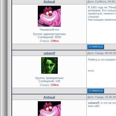
Добрый
Дата: Суббота, 04.06
В 1981 году на "Лен
актёрами. Его тольк
прокатную, немного п
слышал.
Настоящим любител
Чеширский кот
Группа: администраторы
Сообщений:
3590
Статус:
Offline
zebaroff
Дата: Среда, 08.06.2
Ребята а что конкре
веган
Группа: проверенные
Сообщений:
148
Статус:
Offline
Добрый
Дата: Среда, 15.06.2
zebaroff
, а что не я
или сайт.