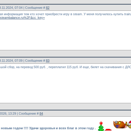
3.11.2024, 07:04 | Сообщение #
82
я информация тем кто хочет приобрести игру в steam. У меня получилось купить train
steambalance.ru%2F&cc_key=
3.11.2024, 07:09 | Сообщение #
83
шой сбор, на перевод 500 руб. , переплатил 115 руб. И еще, билет на скачивания с ДЛ
.2026, 13:29 | Сообщение #
84
новым годом !!!! Удачи здоровья и всех благ в этом году .