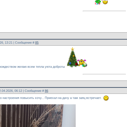
026, 13:21 | Сообщение #
85
рождеством желаю всем тепла уюта доброты
2.04.2026, 06:12 | Сообщение #
86
о настроения повысить хочу... Приехал на дачу а там заяц встречает.