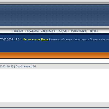
[
Главная
] [
Флудилка - Страница 6 - FORUM
] [
Регистрация
] [
Вход
]
07.08.2026, 19:21 ·
Вы вошли как
Гость
Новые сообщения
·
Участники
·
Правила фору
.2020, 10:37 | Сообщение #
76