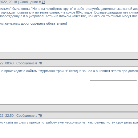
.2022, 20:18 | Сообщение #
77
фильме" была снята "Ночь на четвёртом круге" о работе службы движения железной до
о однажды показывали по телевидению - в конце 80-х годов. Больше двадцати лет счита
овреждённую и оцифровал. Хоть и в плохом качестве, но наконец-то фильм могут посмот
ям железных дорог
смотреть обязательно
!
022, 08:40 | Сообщение #
78
тно происходит с сайтом "мурманск траинз" сегодня зашел а он пишет что то про домен
022, 22:50 | Сообщение #
79
сно - сайт по факту прекратил работу уже несколько лет как, сейчас истёк срок регист