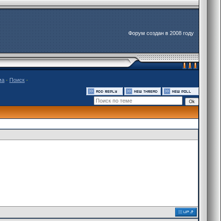
Форум создан в 2008 году
ма
·
Поиск
·