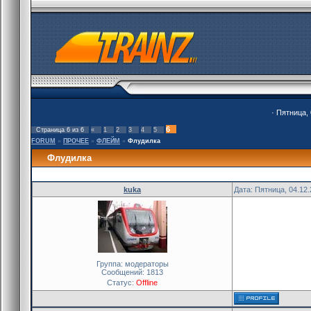
· Пятница, 
6
Страница
6
из
6
«
1
2
3
4
5
FORUM
»
ПРОЧЕЕ
»
ФЛЕЙМ
»
Флудилка
Флудилка
kuka
Дата: Пятница, 04.12
Группа: модераторы
Сообщений:
1813
Статус:
Offline