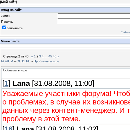
[
Мой сайт
]
Вход на сайт
Логин:
Пароль:
запомнить
Забыл
Меню сайта
Страница
2
из
46
«
1
2
3
4
…
45
46
»
FORUM
»
ОБ ИГРЕ
»
Проблемы в игре
Проблемы в игре
[
1
]
Lana
[31.08.2008, 11:00]
Уважаемые участники форума! Чтобы
о проблемах, в случае их возникнов
данных через контент-менеджер. И т
проблему в этой теме.
[
16
]
Lana
[31.08.2008, 11:02]