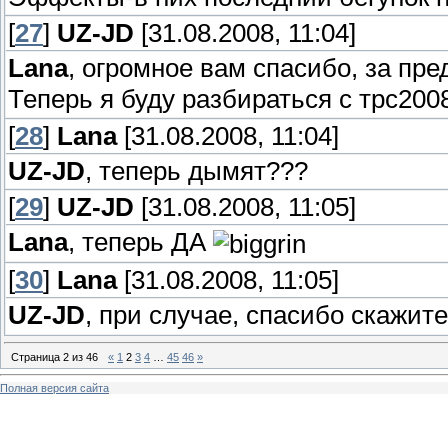
[
27
]
UZ-JD
[31.08.2008, 11:04]
Lana
, огромное вам спасибо, за п
Теперь я буду разбираться с трс20
[
28
]
Lana
[31.08.2008, 11:04]
UZ-JD
, теперь дымят???
[
29
]
UZ-JD
[31.08.2008, 11:05]
Lana
, теперь ДА
[
30
]
Lana
[31.08.2008, 11:05]
UZ-JD
, при случае, спасибо скажите
Страница
2
из
46
«
1
2
3
4
…
45
46
»
Полная версия сайта