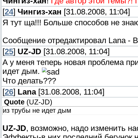
Чингиз-хан
!
Где автор этой темы?! 
[
24
]
Чингиз-хан
[31.08.2008, 11:04]
Я тут ща!!! Больше способов не зн
Сообщение отредактировал
Lana
-
В
[
25
]
UZ-JD
[31.08.2008, 11:04]
А у меня теперь новая проблема пр
идет дым.
Что делать???
[
26
]
Lana
[31.08.2008, 11:04]
Quote
(
UZ-JD
)
из трубы не идет дым
UZ-JD
, возможно, надо изменить н
Эффекты-в них последний бегунок 