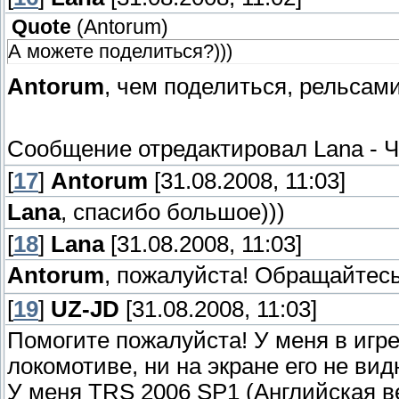
Quote
(
Antorum
)
А можете поделиться?)))
Antorum
, чем поделиться, рельсам
Сообщение отредактировал
Lana
-
Ч
[
17
]
Antorum
[31.08.2008, 11:03]
Lana
, спасибо большое)))
[
18
]
Lana
[31.08.2008, 11:03]
Antorum
, пожалуйста! Обращайтес
[
19
]
UZ-JD
[31.08.2008, 11:03]
Помогите пожалуйста! У меня в игре
локомотиве, ни на экране его не вид
У меня TRS 2006 SP1 (Английская в